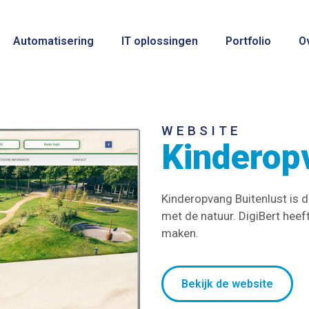
Automatisering
IT oplossingen
Portfolio
O
WEBSITE
Kinderop
Kinderopvang Buitenlust is 
met de natuur. DigiBert hee
maken.
Bekijk de website